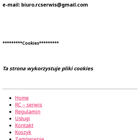
e-mail: biuro.rcserwis@gmail.com
*********Cookies*********
Ta strona wykorzystuje pliki cookies
.
Home
RC – serwis
Regulamin
Usługi
Kontakt
Koszyk
Zamówienie