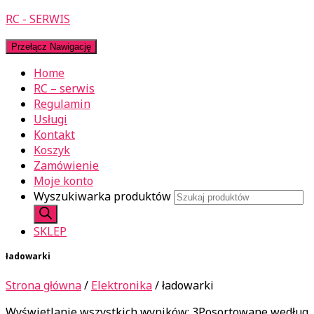
RC - SERWIS
Przełącz Nawigację
Home
RC – serwis
Regulamin
Usługi
Kontakt
Koszyk
Zamówienie
Moje konto
Wyszukiwarka produktów
SKLEP
ładowarki
Strona główna
/
Elektronika
/ ładowarki
Wyświetlanie wszystkich wyników: 3
Posortowane według