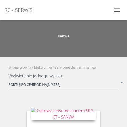
RC - SERWIS
PRZEŁ
NAWI
sanwa
Strona główna
/
Elektronika
/
serwomechanizm
/ sanwa
Wyświetlanie jednego wyniku