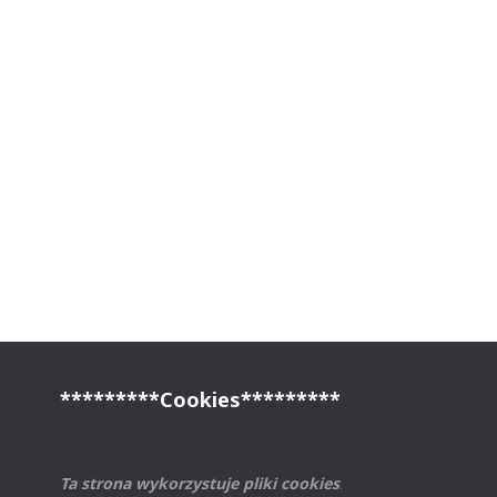
*********Cookies*********
Ta strona wykorzystuje pliki cookies
.