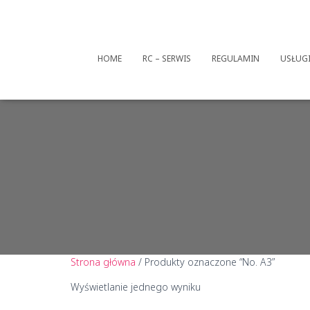
HOME
RC – SERWIS
REGULAMIN
USŁUG
Strona główna
/ Produkty oznaczone “No. A3”
Wyświetlanie jednego wyniku