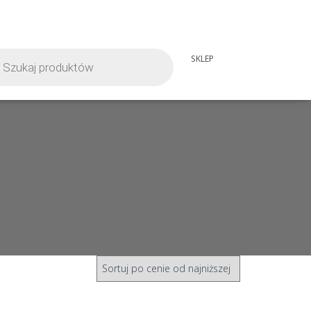
iwarka
SKLEP
tów