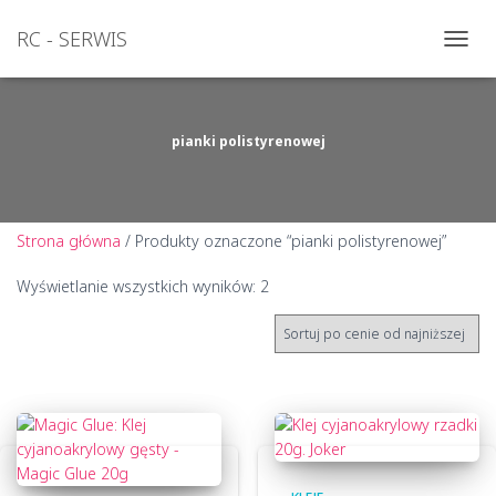
RC - SERWIS
PRZEŁ
NAWI
pianki polistyrenowej
Strona główna
/ Produkty oznaczone “pianki polistyrenowej”
Posortowane
Wyświetlanie wszystkich wyników: 2
według
ceny:
od
niskiej
do
wysokiej