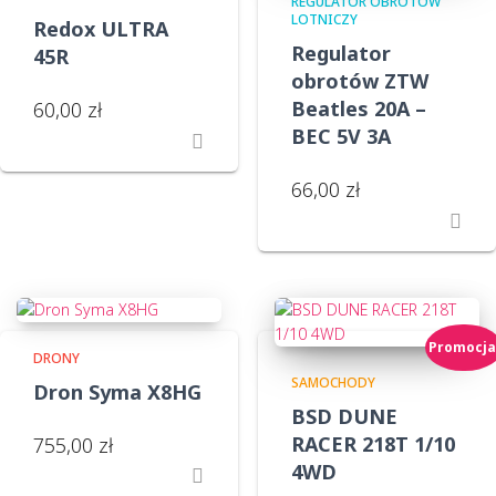
REGULATOR OBROTÓW
LOTNICZY
Redox ULTRA
Regulator
45R
obrotów ZTW
Beatles 20A –
60,00
zł
BEC 5V 3A
66,00
zł
Promocja
DRONY
SAMOCHODY
Dron Syma X8HG
BSD DUNE
RACER 218T 1/10
755,00
zł
4WD