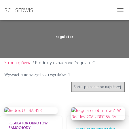
RC - SERWIS
PRZE
NAWI
regulator
Strona główna
/ Produkty oznaczone “regulator”
Posortowane
Wyświetlanie wszystkich wyników: 4
według
ceny:
od
niskiej
do
wysokiej
REGULATOR OBROTÓW
SAMOCHODY