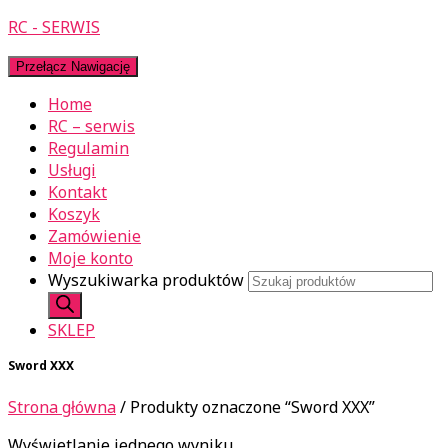
RC - SERWIS
Przełącz Nawigację
Home
RC – serwis
Regulamin
Usługi
Kontakt
Koszyk
Zamówienie
Moje konto
Wyszukiwarka produktów
SKLEP
Sword XXX
Strona główna
/ Produkty oznaczone “Sword XXX”
Wyświetlanie jednego wyniku