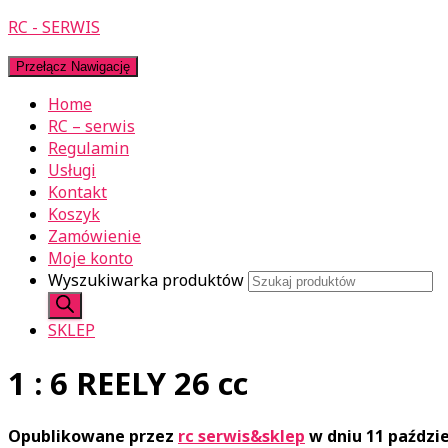
RC - SERWIS
Przełącz Nawigację
Home
RC – serwis
Regulamin
Usługi
Kontakt
Koszyk
Zamówienie
Moje konto
Wyszukiwarka produktów
SKLEP
1 : 6 REELY 26 cc
Opublikowane przez
rc serwis&sklep
w dniu
11 paździ