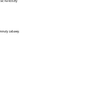
żać na koszty
minuty zabawy.