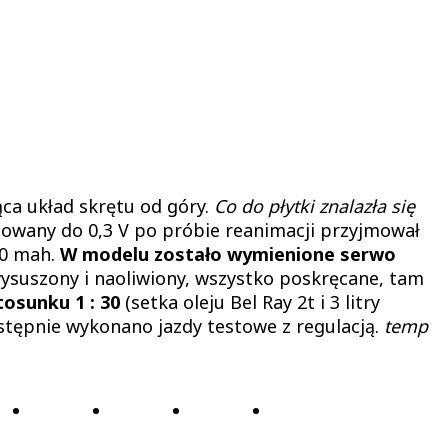
ca układ skrętu od góry.
Co do płytki znalazła się
dowany do 0,3 V po próbie reanimacji przyjmował
00 mah.
W modelu zostało wymienione serwo
wysuszony i naoliwiony, wszystko poskręcane, tam
tosunku 1 : 30
(setka oleju Bel Ray 2t i 3 litry
stępnie wykonano jazdy testowe z regulacją.
temp