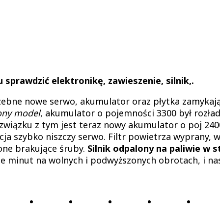
sprawdzić elektronikę, zawieszenie, silnik,.
zebne nowe serwo, akumulator oraz płytka zamykają
ony model
, akumulator o pojemności 3300 był rozła
 związku z tym jest teraz nowy akumulator o poj 24
ja szybko niszczy serwo. Filtr powietrza wyprany, 
ione brakujące śruby.
Silnik odpalony na paliwie w s
ie minut na wolnych i podwyższonych obrotach, i na