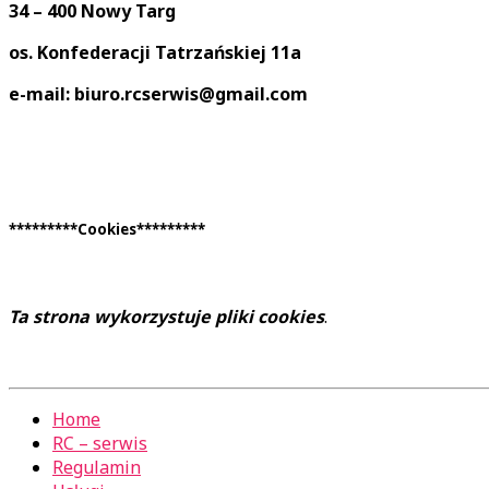
34 – 400 Nowy Targ
os. Konfederacji Tatrzańskiej 11a
e-mail: biuro.rcserwis@gmail.com
*********Cookies*********
Ta strona wykorzystuje pliki cookies
.
Home
RC – serwis
Regulamin