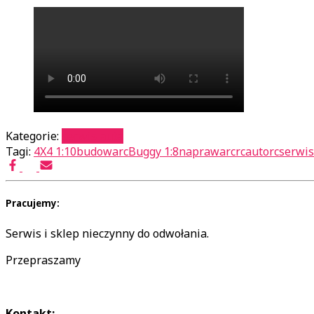
Kategorie:
serwis auta
Tagi:
4X4 1:10
budowarc
Buggy 1:8
naprawarc
rcauto
rcserwis
Pracujemy:
Serwis i sklep nieczynny do odwołania.
Przepraszamy
Kontakt: