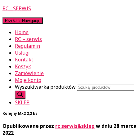
RC - SERWIS
Przełącz Nawigację
Home
RC – serwis
Regulamin
Usługi
Kontakt
Koszyk
Zamówienie
Moje konto
Wyszukiwarka produktów
SKLEP
Kolejny Mx2 2,2 ks
Opublikowane przez
rc serwis&sklep
w dniu
28 marca
2022