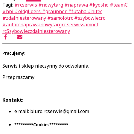
Tagi:
#rcserwis #nowytarg #naprawa #kyosho #teamC
#hpi #oldgliders #graupner #futaba #hitec
#zdalniesterowany #samolotrc #szybowiecrc
#autorc
naprawa
nowytarg
rc serwis
samoot
rc
Szybowiec
zdalniesterowany
Pracujemy:
Serwis i sklep nieczynny do odwołania.
Przepraszamy
Kontakt:
e mail: biuro.rcserwis@gmail.com
*********Cookies*********