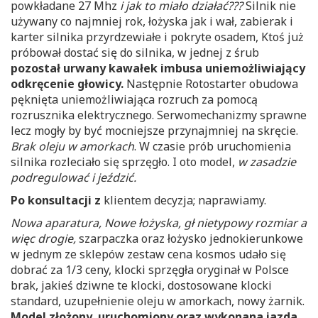
powkładane 27 Mhz
i jak to miało działać???
Silnik nie
używany co najmniej rok, łożyska jak i wał, zabierak i
karter silnika przyrdzewiałe i pokryte osadem, Ktoś już
próbował dostać się do silnika, w jednej z śrub
pozostał urwany kawałek imbusa uniemożliwiający
odkręcenie głowicy.
Następnie Rotostarter obudowa
pęknięta uniemożliwiająca rozruch za pomocą
rozrusznika elektrycznego. Serwomechanizmy sprawne
lecz mogły by być mocniejsze przynajmniej na skręcie.
Brak oleju w amorkach
. W czasie prób uruchomienia
silnika rozleciało się sprzęgło. I oto model,
w zasadzie
podregulować i jeździć.
Po konsultacji z
klientem decyzja; naprawiamy.
Nowa aparatura, Nowe łożyska, gł nietypowy rozmiar a
więc drogie,
szarpaczka oraz łożysko jednokierunkowe
w jednym ze sklepów zestaw cena kosmos udało się
dobrać za 1/3 ceny, klocki sprzęgła oryginał w Polsce
brak, jakieś dziwne te klocki, dostosowane klocki
standard, uzupełnienie oleju w amorkach, nowy żarnik.
Model złożony, uruchomiony oraz wykonana jazda