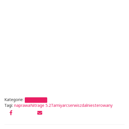
Kategorie:
serwis auta
Tagi:
naprawa
Nitrage 5.2Tamiya
rcserwis
zdalniesterowany