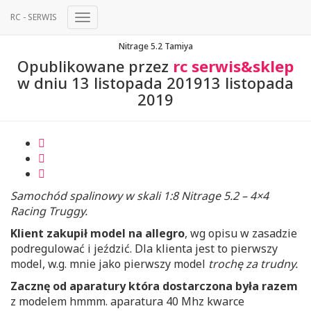
RC - SERWIS
Przełącz
Nawigację
Nitrage 5.2 Tamiya
Opublikowane przez
rc serwis&sklep
w dniu
13 listopada 2019
13 listopada
2019
Samochód spalinowy w skali 1:8 Nitrage 5.2 – 4×4
Racing Truggy.
Klient zakupił model na allegro
, wg opisu w zasadzie
podregulować i jeździć. Dla klienta jest to pierwszy
model, w.g. mnie jako pierwszy model
trochę za trudny.
Zacznę od aparatury która dostarczona była razem
z modelem hmmm. aparatura 40 Mhz kwarce