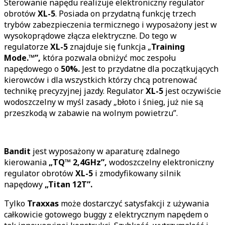
Sterowanie napędu realizuje elektroniczny regulator
obrotów
XL-5
. Posiada on przydatną funkcję trzech
trybów zabezpieczenia termicznego i wyposażony jest w
wysokoprądowe złącza elektryczne. Do tego w
regulatorze
XL-5
znajduje się funkcja „
Training
Mode.™”,
która pozwala obniżyć moc zespołu
napędowego o
50%.
Jest to przydatne dla początkujących
kierowców i dla wszystkich którzy chcą potrenować
technikę precyzyjnej jazdy. Regulator
XL-5
jest oczywiście
wodoszczelny w myśl zasady „błoto i śnieg, już nie są
przeszkodą w zabawie na wolnym powietrzu”.
Bandit
jest wyposażony w aparaturę zdalnego
kierowania
„
TQ
™
2,4GHz
”,
wodoszczelny elektroniczny
regulator obrotów
XL-5
i zmodyfikowany silnik
napędowy
„Titan 12T”.
Tylko
Traxxas
może dostarczyć satysfakcji z używania
całkowicie gotowego buggy z elektrycznym napędem o