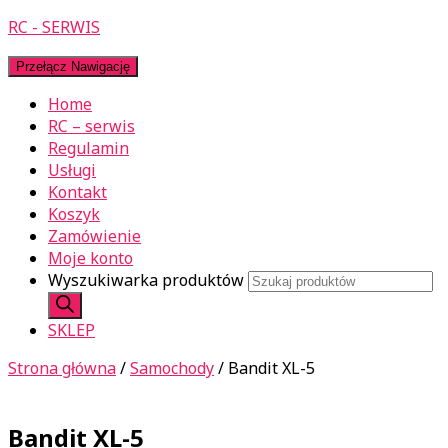
RC - SERWIS
Przełącz Nawigację
Home
RC – serwis
Regulamin
Usługi
Kontakt
Koszyk
Zamówienie
Moje konto
Wyszukiwarka produktów
SKLEP
Strona główna
/
Samochody
/ Bandit XL-5
Bandit XL-5