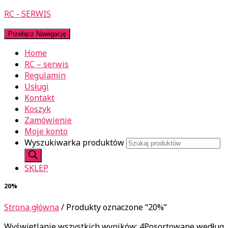
RC - SERWIS
Przełącz Nawigację
Home
RC – serwis
Regulamin
Usługi
Kontakt
Koszyk
Zamówienie
Moje konto
Wyszukiwarka produktów
SKLEP
20%
Strona główna
/ Produkty oznaczone “20%”
Wyświetlanie wszystkich wyników: 4
Posortowane według