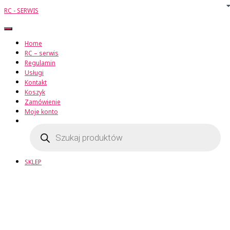
RC - SERWIS
Przełącz
Nawigację
Home
RC – serwis
Regulamin
Usługi
Kontakt
Koszyk
Zamówienie
Moje konto
Wyszukiwarka
produktów
SKLEP