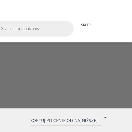
iwarka
SKLEP
tów