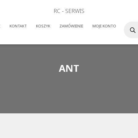
RC - SERWIS
Wyszuk
I
KONTAKT
KOSZYK
ZAMÓWIENIE
MOJE KONTO
produk
ANT