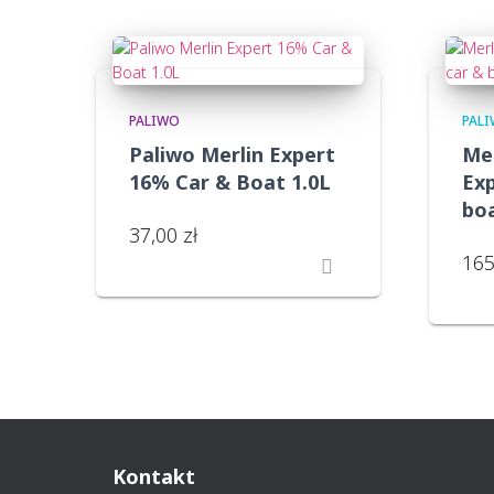
ceny:
od
niskiej
do
wysokiej
PALIWO
PAL
Paliwo Merlin Expert
Mer
16% Car & Boat 1.0L
Ex
boa
37,00
zł
16
Kontakt