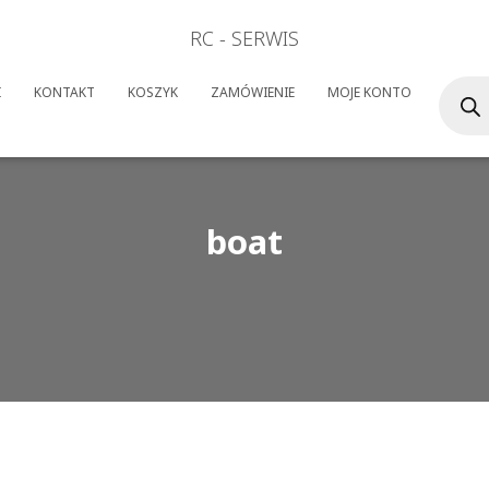
RC - SERWIS
Wyszuk
I
KONTAKT
KOSZYK
ZAMÓWIENIE
MOJE KONTO
produk
boat