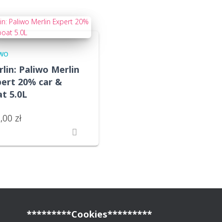
IWO
lin: Paliwo Merlin
pert 20% car &
t 5.0L
5,00
zł
*********Cookies*********