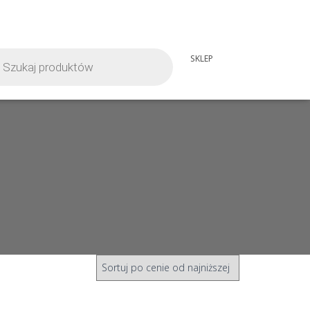
iwarka
SKLEP
tów