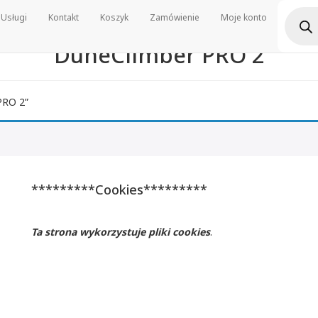
Wyszu
Usługi
Kontakt
Koszyk
Zamówienie
Moje konto
produ
DuneClimber PRO 2
PRO 2”
*********Cookies*********
Ta strona wykorzystuje pliki cookies
.