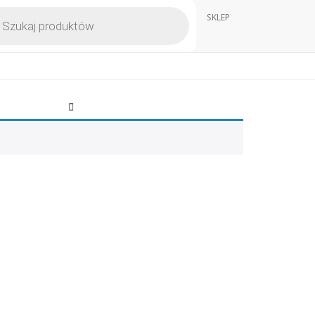
kiwarka
SKLEP
któw