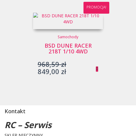
PROMOCJA!
Samochody
BSD DUNE RACER
218T 1/10 4WD
Pierwotna
968,59
zł
cena
Aktualna
849,00
zł
wynosiła:
cena
968,59 zł.
wynosi:
849,00 zł.
Kontakt
RC – Serwis
SKLEP NIECZYNNY