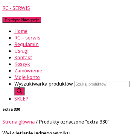
RC - SERWIS
Przełącz Nawigację
Home
RC – serwis
Regulamin
Usługi
Kontakt
Koszyk
Zamówienie
Moje konto
Wyszukiwarka produktów
SKLEP
extra 330
Strona główna
/ Produkty oznaczone “extra 330”
Wyświetlanie jednego wyniku