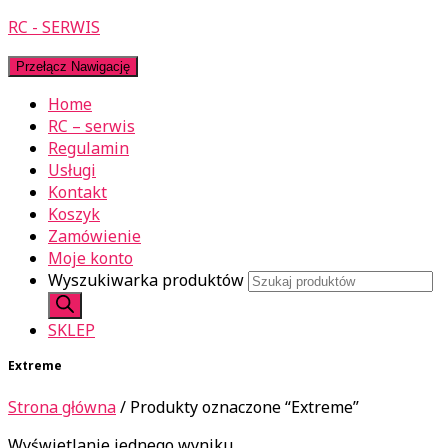
RC - SERWIS
Przełącz Nawigację
Home
RC – serwis
Regulamin
Usługi
Kontakt
Koszyk
Zamówienie
Moje konto
Wyszukiwarka produktów
SKLEP
Extreme
Strona główna
/ Produkty oznaczone “Extreme”
Wyświetlanie jednego wyniku