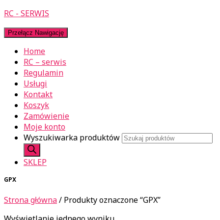
RC - SERWIS
Przełącz Nawigację
Home
RC – serwis
Regulamin
Usługi
Kontakt
Koszyk
Zamówienie
Moje konto
Wyszukiwarka produktów
SKLEP
GPX
Strona główna
/ Produkty oznaczone “GPX”
Wyświetlanie jednego wyniku