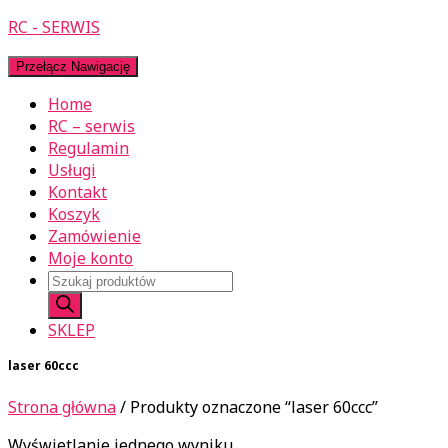
RC - SERWIS
Przełącz Nawigację
Home
RC – serwis
Regulamin
Usługi
Kontakt
Koszyk
Zamówienie
Moje konto
Wyszukiwarka
produktów
SKLEP
laser 60ccc
Strona główna
/ Produkty oznaczone “laser 60ccc”
Wyświetlanie jednego wyniku