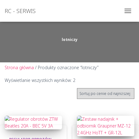
RC - SERWIS
PRZEŁ
NAWI
lotniczy
Strona główna
/ Produkty oznaczone “lotniczy”
Posortowane
Wyświetlanie wszystkich wyników: 2
według
ceny:
od
niskiej
do
wysokiej