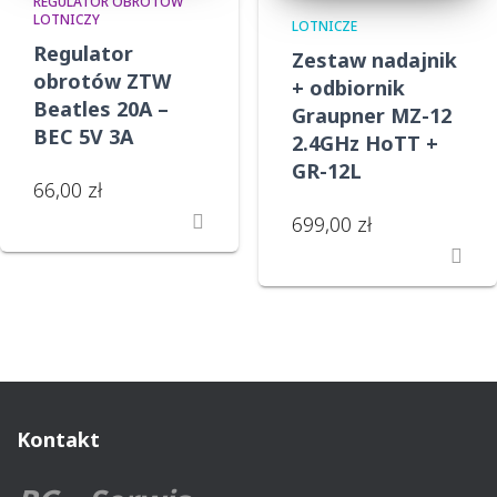
REGULATOR OBROTÓW
LOTNICZY
LOTNICZE
Regulator
Zestaw nadajnik
obrotów ZTW
+ odbiornik
Beatles 20A –
Graupner MZ-12
BEC 5V 3A
2.4GHz HoTT +
GR-12L
66,00
zł
699,00
zł
Kontakt