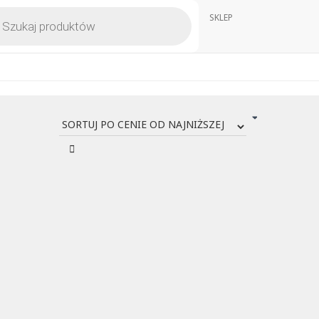
kiwarka
SKLEP
któw