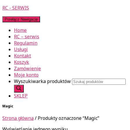
RC - SERWIS
Przełącz Nawigację
Home
RC – serwis
Regulamin
Usługi
Kontakt
Koszyk
Zamówienie
Moje konto
Wyszukiwarka produktów
SKLEP
Magic
Strona główna
/ Produkty oznaczone “Magic”
Wyświetlanie jednego wyniku