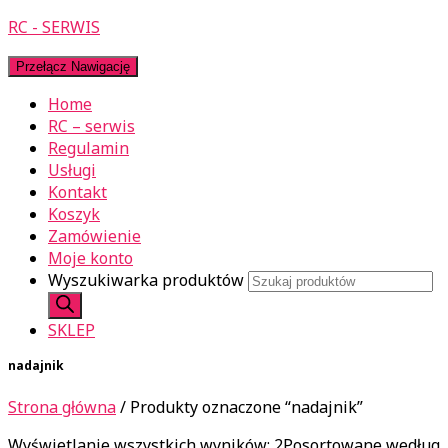
RC - SERWIS
Przełącz Nawigację
Home
RC – serwis
Regulamin
Usługi
Kontakt
Koszyk
Zamówienie
Moje konto
Wyszukiwarka produktów
SKLEP
nadajnik
Strona główna
/ Produkty oznaczone “nadajnik”
Wyświetlanie wszystkich wyników: 2
Posortowane według