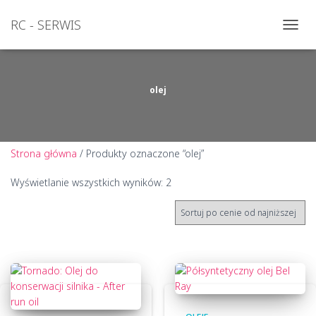
RC - SERWIS
PRZEŁ
NAWI
olej
Strona główna
/ Produkty oznaczone “olej”
Posortowane
Wyświetlanie wszystkich wyników: 2
według
ceny:
od
niskiej
do
wysokiej