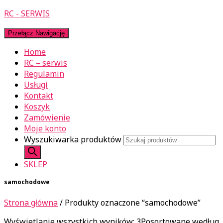
RC - SERWIS
Przełącz Nawigację
Home
RC – serwis
Regulamin
Usługi
Kontakt
Koszyk
Zamówienie
Moje konto
Wyszukiwarka produktów
SKLEP
samochodowe
Strona główna
/ Produkty oznaczone “samochodowe”
Wyświetlanie wszystkich wyników: 3
Posortowane według