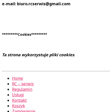
e-mail: biuro.rcserwis@gmail.com
*********Cookies*********
Ta strona wykorzystuje pliki cookies
.
Home
RC – serwis
Regulamin
Usługi
Kontakt
Koszyk
Zamówienie