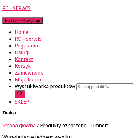
RC - SERWIS
Przełącz Nawigację
Home
RC – serwis
Regulamin
Usługi
Kontakt
Koszyk
Zamówienie
Moje konto
Wyszukiwarka produktów
SKLEP
Timber
Strona główna
/ Produkty oznaczone “Timber”
Wyświetlanie jednego wyniku