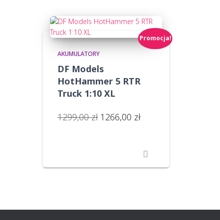
Promocja!
AKUMULATORY
DF Models
HotHammer 5 RTR
Truck 1:10 XL
Pierwotna
Aktualna
1299,00
zł
1266,00
zł
cena
cena
wynosiła:
wynosi:
1299,00 zł.
1266,00 zł.