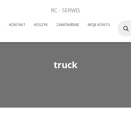
RC - SERWIS
Wyszuk
I
KONTAKT
KOSZYK
ZAMÓWIENIE
MOJE KONTO
produk
truck