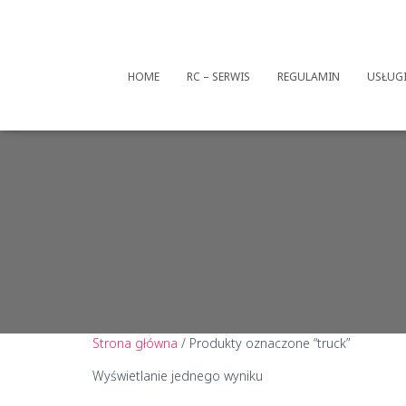
HOME
RC – SERWIS
REGULAMIN
USŁUG
Strona główna
/ Produkty oznaczone “truck”
Wyświetlanie jednego wyniku