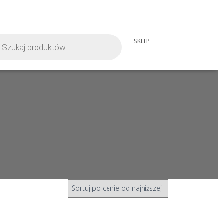
iwarka
SKLEP
tów