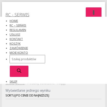
PRZEŁĄC
RC - SERWIS
NAWIGAC
HOME
RC – SERWIS
REGULAMIN
USŁUGI
KONTAKT
KOSZYK
ZAMÓWIENIE
MOJE KONTO
Truggy
Wyszukiwarka
produktów
SKLEP
Strona główna
/ Produkty oznaczone “Truggy”
Wyświetlanie jednego wyniku