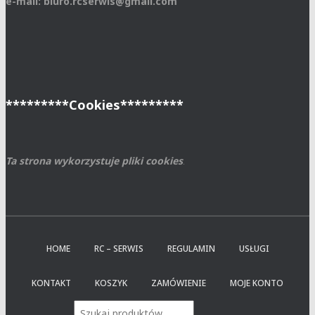
e-mail: biuro.rcserwis@gmail.com
*********Cookies*********
Ta strona wykorzystuje pliki cookies
.
HOME
RC – SERWIS
REGULAMIN
USŁUGI
KONTAKT
KOSZYK
ZAMÓWIENIE
MOJE KONTO
Wyszukiwarka