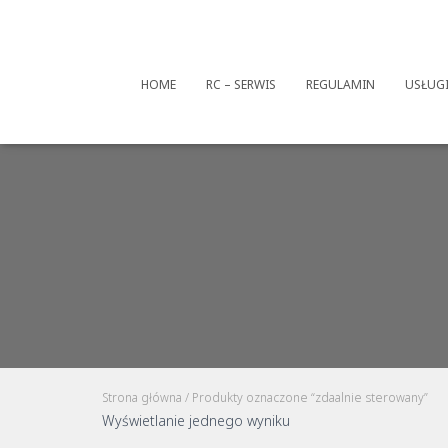
HOME
RC – SERWIS
REGULAMIN
USŁUG
Strona główna
/ Produkty oznaczone “zdaalnie sterowany”
Wyświetlanie jednego wyniku