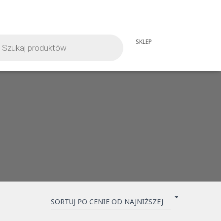
iwarka
SKLEP
tów