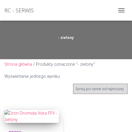
RC - SERWIS
PRZEŁ
NAWI
- zielony
Strona główna
/ Produkty oznaczone “- zielony”
Wyświetlanie jednego wyniku