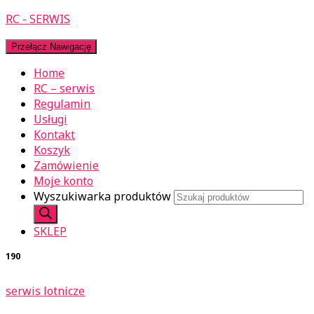
RC - SERWIS
Przełącz Nawigację
Home
RC – serwis
Regulamin
Usługi
Kontakt
Koszyk
Zamówienie
Moje konto
Wyszukiwarka produktów
SKLEP
190
serwis lotnicze