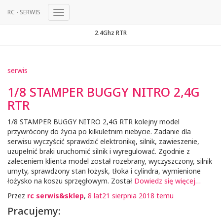
RC - SERWIS
Przełącz
Nawigację
2.4Ghz RTR
serwis
1/8 STAMPER BUGGY NITRO 2,4G
RTR
1/8 STAMPER BUGGY NITRO 2,4G RTR kolejny model
przywrócony do życia po kilkuletnim niebycie. Zadanie dla
serwisu wyczyścić sprawdzić elektronikę, silnik, zawieszenie,
uzupełnić braki uruchomić silnik i wyregulować. Zgodnie z
zaleceniem klienta model został rozebrany, wyczyszczony, silnik
umyty, sprawdzony stan łożysk, tłoka i cylindra, wymienione
łożysko na koszu sprzęgłowym. Został
Dowiedz się więcej…
Przez
rc serwis&sklep
,
8 lat
21 sierpnia 2018
temu
Pracujemy: