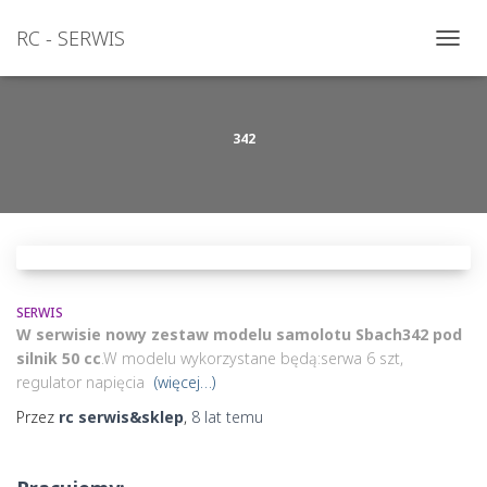
RC - SERWIS
PRZEŁ
NAWI
342
SERWIS
W serwisie nowy zestaw modelu samolotu Sbach342 pod
silnik 50 cc
.W modelu wykorzystane będą:serwa 6 szt,
regulator napięcia
(więcej…)
Przez
rc serwis&sklep
,
8 lat
temu