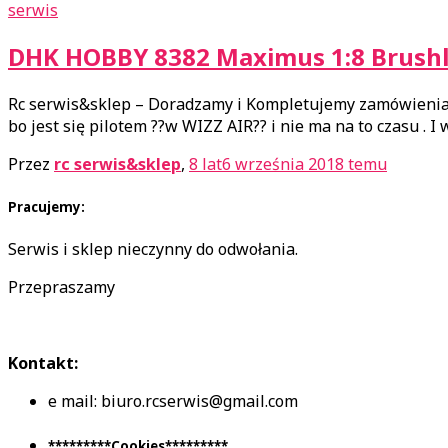
serwis
DHK HOBBY 8382 Maximus 1:8 Brushl
Rc serwis&sklep – Doradzamy i Kompletujemy zamówienia???
bo jest się pilotem ??w WIZZ AIR?? i nie ma na to czasu . I 
Przez
rc serwis&sklep
,
8 lat
6 września 2018
temu
Pracujemy:
Serwis i sklep nieczynny do odwołania.
Przepraszamy
Kontakt:
e mail: biuro.rcserwis@gmail.com
*********Cookies*********