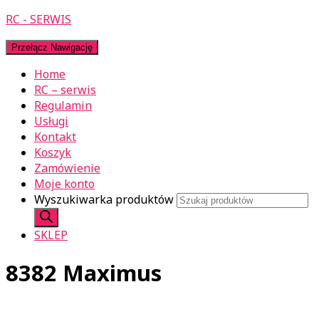
RC - SERWIS
Przełącz Nawigację
Home
RC – serwis
Regulamin
Usługi
Kontakt
Koszyk
Zamówienie
Moje konto
Wyszukiwarka produktów
SKLEP
8382 Maximus