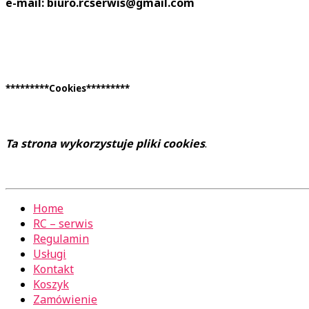
e-mail: biuro.rcserwis@gmail.com
*********Cookies*********
Ta strona wykorzystuje pliki cookies
.
Home
RC – serwis
Regulamin
Usługi
Kontakt
Koszyk
Zamówienie