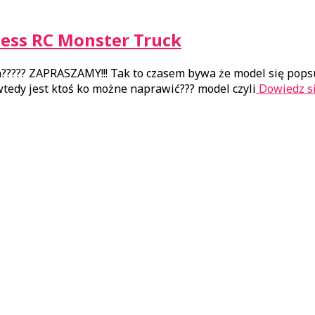
ess RC Monster Truck
?? ZAPRASZAMY!!! Tak to czasem bywa że model się popsuje,
wtedy jest ktoś ko możne naprawić?️?️?️ model czyli
Dowiedz si