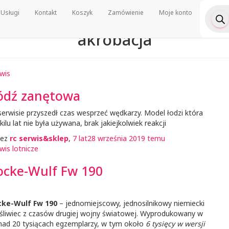
Wyszu
Usługi
Kontakt
Koszyk
Zamówienie
Moje konto
produ
akrobacja
wis
ódź zanętowa
erwisie przyszedł czas wesprzeć wędkarzy. Model łodzi która
kilu lat nie była używana, brak jakiejkolwiek reakcji
zez
rc serwis&sklep
,
7 lat
28 września 2019
temu
wis lotnicze
ocke-Wulf Fw 190
cke-Wulf Fw 190
– jednomiejscowy, jednosilnikowy niemiecki
śliwiec z czasów drugiej wojny światowej. Wyprodukowany w
nad 20 tysiącach egzemplarzy, w tym około
6 tysięcy w wersji