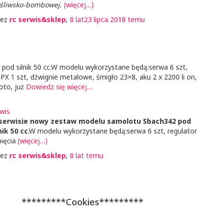
śliwsko-bombowej.
(więcej…)
zez
rc serwis&sklep
,
8 lat
23 lipca 2018
temu
od silnik 50 cc.W modelu wykorzystane będą:serwa 6 szt,
GPX 1 szt, dźwignie metalowe, śmigło 23×8, aku 2 x 2200 li on,
foto, już
Dowiedz się więcej…
wis
serwisie nowy zestaw modelu samolotu Sbach342 pod
nik 50 cc
.W modelu wykorzystane będą:serwa 6 szt, regulator
pięcia
(więcej…)
zez
rc serwis&sklep
,
8 lat
temu
*********Cookies*********