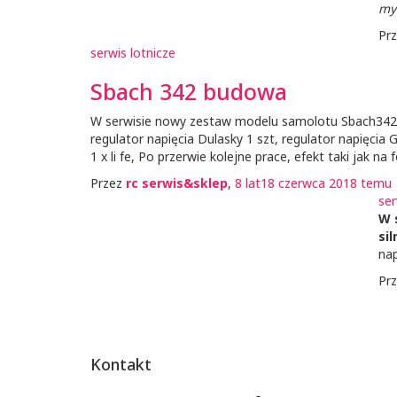
my
Pr
serwis lotnicze
Sbach 342 budowa
W serwisie nowy zestaw modelu samolotu Sbach342 p
regulator napięcia Dulasky 1 szt, regulator napięcia 
1 x li fe, Po przerwie kolejne prace, efekt taki jak na 
Przez
rc serwis&sklep
,
8 lat
18 czerwca 2018
temu
ser
W 
sil
na
Pr
Kontakt