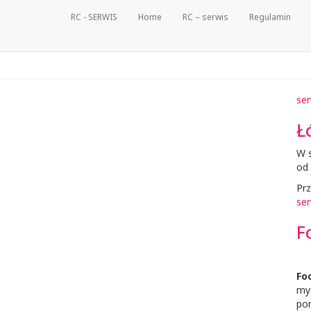
RC - SERWIS
Home
RC – serwis
Regulamin
ser
Ł
W s
od 
Pr
ser
F
Fo
my
po