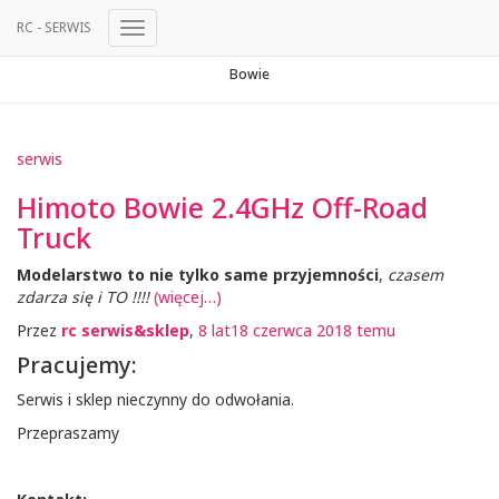
RC - SERWIS
Przełącz
Nawigację
Bowie
serwis
Himoto Bowie 2.4GHz Off-Road
Truck
Modelarstwo to nie tylko same przyjemności
,
czasem
zdarza się i TO !!!!
(więcej…)
Przez
rc serwis&sklep
,
8 lat
18 czerwca 2018
temu
Pracujemy:
Serwis i sklep nieczynny do odwołania.
Przepraszamy