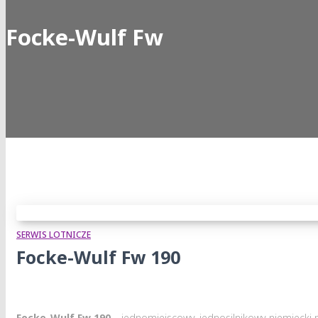
Focke-Wulf Fw
SERWIS LOTNICZE
Focke-Wulf Fw 190
Focke-Wulf Fw 190
– jednomiejscowy, jednosilnikowy niemiecki