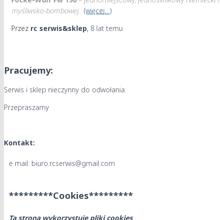
myśliwsko-bombowej.
(więcej…)
Przez
rc serwis&sklep
,
8 lat
temu
Pracujemy:
Serwis i sklep nieczynny do odwołania.
Przepraszamy
Kontakt:
e mail: biuro.rcserwis@gmail.com
*********Cookies*********
Ta strona wykorzystuje pliki cookies
.