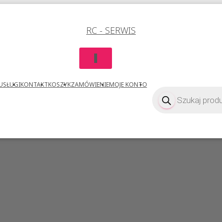
RC - SERWIS
PRZEŁĄCZ
NAWIGACJĘ
USŁUGI
KONTAKT
KOSZYK
ZAMÓWIENIE
MOJE KONTO
Wyszukiwarka
produktów