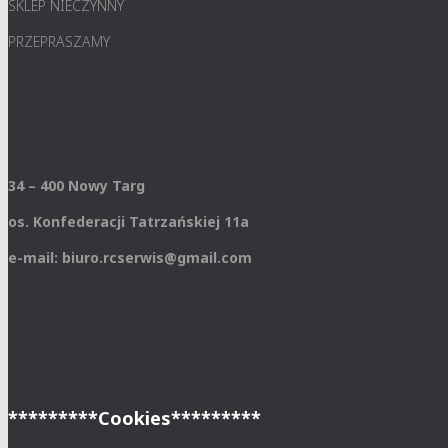
SKLEP NIECZYNNY
PRZEPRASZAMY
34 – 400 Nowy Targ
os. Konfederacji Tatrzańskiej 11a
e-mail: biuro.rcserwis@gmail.com
*********Cookies*********