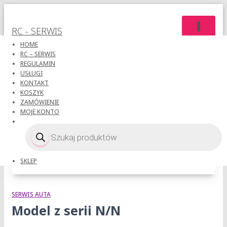
PRZEŁĄC
RC - SERWIS
NAWIGAC
HOME
RC – SERWIS
REGULAMIN
USŁUGI
KONTAKT
KOSZYK
ZAMÓWIENIE
MOJE KONTO
jetimodel
Wyszukiwarka
produktów
SKLEP
SERWIS AUTA
Model z serii N/N