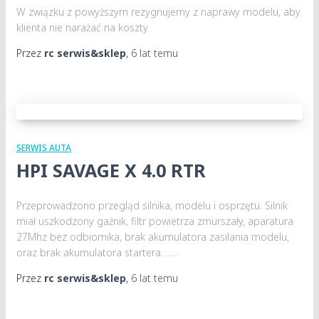
W związku z powyższym rezygnujemy z naprawy modelu, aby
klienta nie narażać na koszty
Przez
rc serwis&sklep
,
6 lat
temu
SERWIS AUTA
HPI SAVAGE X 4.0 RTR
Przeprowadzono przegląd silnika, modelu i osprzętu. Silnik
miał uszkodzony gaźnik, filtr powietrza zmurszały, aparatura
27Mhz bez odbiornika, brak akumulatora zasilania modelu,
oraz brak akumulatora startera…….
Przez
rc serwis&sklep
,
6 lat
temu