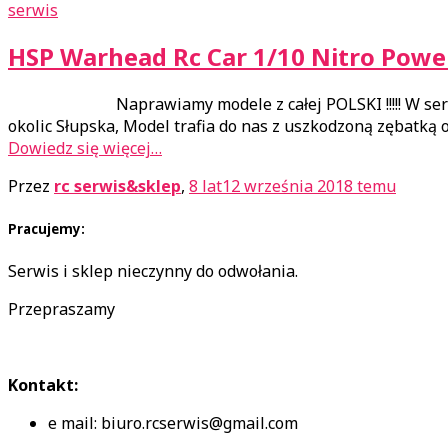
serwis
HSP Warhead Rc Car 1/10 Nitro Pow
Naprawiamy modele z całej POLSKI !!!!! W serwisie m
okolic Słupska, Model trafia do nas z uszkodzoną zębatką
Dowiedz się więcej…
Przez
rc serwis&sklep
,
8 lat
12 września 2018
temu
Pracujemy:
Serwis i sklep nieczynny do odwołania.
Przepraszamy
Kontakt:
e mail: biuro.rcserwis@gmail.com