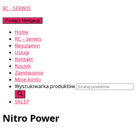
RC - SERWIS
Przełącz Nawigację
Home
RC – serwis
Regulamin
Usługi
Kontakt
Koszyk
Zamówienie
Moje konto
Wyszukiwarka produktów
SKLEP
Nitro Power