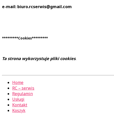
e-mail: biuro.rcserwis@gmail.com
*********Cookies*********
Ta strona wykorzystuje pliki cookies
.
Home
RC – serwis
Regulamin
Usługi
Kontakt
Koszyk