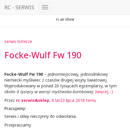
RC - SERWIS
Przełącz
Nawigację
rc air show
serwis lotnicze
Focke-Wulf Fw 190
Focke-Wulf Fw 190
– jednomiejscowy, jednosilnikowy
niemiecki myśliwiec z czasów drugiej wojny światowej.
Wyprodukowany w ponad 20 tysiącach egzemplarzy, w tym
około
6 tysięcy w wersji myśliwsko-bombowej.
(więcej…)
Przez
rc serwis&sklep
,
8 lat
23 lipca 2018
temu
Pracujemy:
Serwis i sklep nieczynny do odwołania.
Przepraszamy