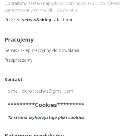
Dobraliśmy zestaw napędowy, oraz nowy aku Li po. Całość
zamontowana w modelu i ustawiona.
Przez
rc serwis&sklep
,
7 lat
temu
Pracujemy:
Serwis i sklep nieczynny do odwołania.
Przepraszamy
Kontakt:
e mail: biuro.rcserwis@gmail.com
*********Cookies*********
Ta strona wykorzystuje pliki cookies
.
Kategorie produktów