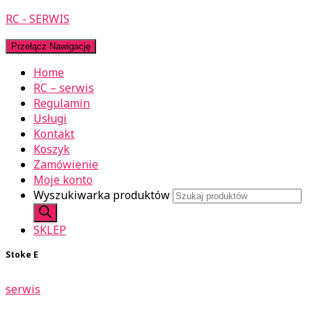
RC - SERWIS
Przełącz Nawigację
Home
RC – serwis
Regulamin
Usługi
Kontakt
Koszyk
Zamówienie
Moje konto
Wyszukiwarka produktów
SKLEP
Stoke E
serwis