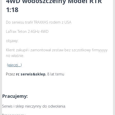
4WD wodoszczelny Model RTR
1:18
Do serwisu trafił TRAXXAS rodem z USA
LaTrax Teton 2.4GHz 4WD
objawy:
Klient zakupił i zamontował zestaw bez szczotkowy firmyyyyy
no właśnie.
(więcej…)
Przez
rc serwis&sklep
,
8 lat
temu
Pracujemy:
Serwis i sklep nieczynny do odwołania.