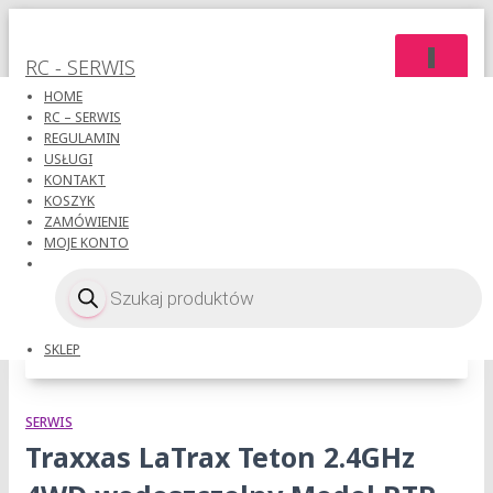
PRZEŁĄC
RC - SERWIS
NAWIGAC
HOME
RC – SERWIS
REGULAMIN
USŁUGI
KONTAKT
KOSZYK
ZAMÓWIENIE
MOJE KONTO
wodoszczelny
Wyszukiwarka
produktów
SKLEP
SERWIS
Traxxas LaTrax Teton 2.4GHz