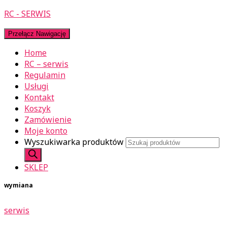
RC - SERWIS
Przełącz Nawigację
Home
RC – serwis
Regulamin
Usługi
Kontakt
Koszyk
Zamówienie
Moje konto
Wyszukiwarka produktów
SKLEP
wymiana
serwis