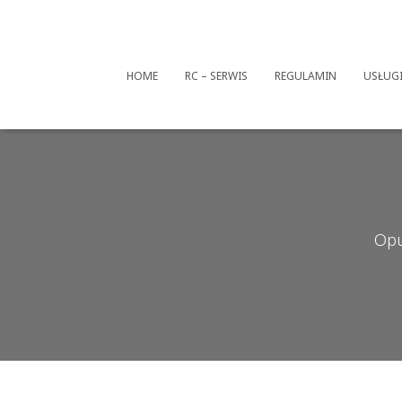
HOME
RC – SERWIS
REGULAMIN
USŁUG
Opu