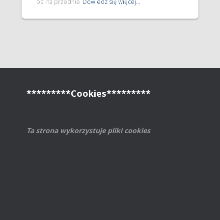
osi na przednie
Dowiedz się więcej…
*********Cookies*********
Ta strona wykorzystuje pliki cookies
.