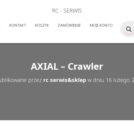
RC - SERWIS
Wyszuk
I
KONTAKT
KOSZYK
ZAMÓWIENIE
MOJE KONTO
produk
AXIAL – Crawler
blikowane przez
rc serwis&sklep
w dniu
16 lutego 