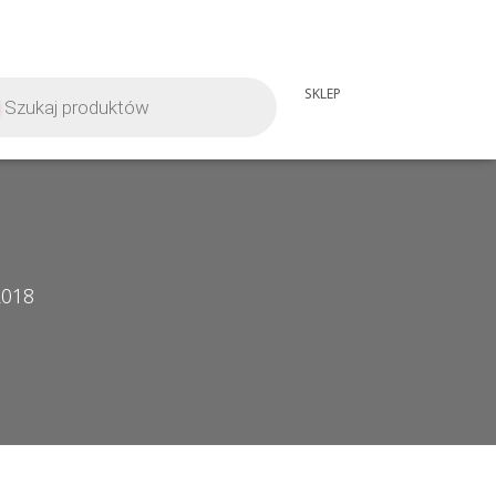
iwarka
SKLEP
tów
2018