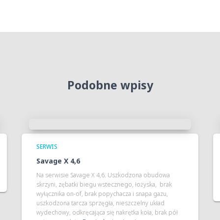
Podobne wpisy
SERWIS
Savage X 4,6
Na serwisie Savage X 4,6. Uszkodzona obudowa
skrzyni, zębatki biegu wstecznego, łożyska, brak
wyłącznika on-of, brak popychacza i snapa gazu,
uszkodzona tarcza sprzęgła, nieszczelny układ
wydechowy, odkręcająca się nakrętka koła, brak pół