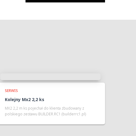
SERWIS
Kolejny Mx2 2,2 ks
MX2 2,2 m ks pojechał do klienta zbudowany z
polskiego zestawu BUILDER.RC1 (builderrc1.pl)