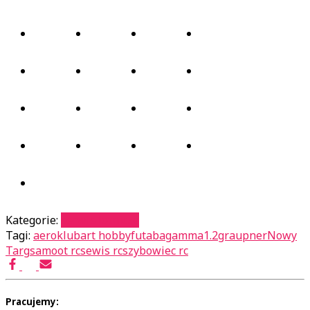
Kategorie:
serwis lotnicze
Tagi:
aeroklub
art hobby
futaba
gamma1.2
graupner
Nowy
Targ
samoot rc
sewis rc
szybowiec rc
Pracujemy: