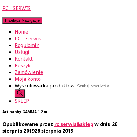
RC - SERWIS
Przełącz Nawigację
Home
RC – serwis
Regulamin
Usługi
Kontakt
Koszyk
Zamówienie
Moje konto
Wyszukiwarka produktów
SKLEP
Art hobby GAMMA 1,2 m
Opublikowane przez
rc serwis&sklep
w dniu
28
sierpnia 2019
28 sierpnia 2019