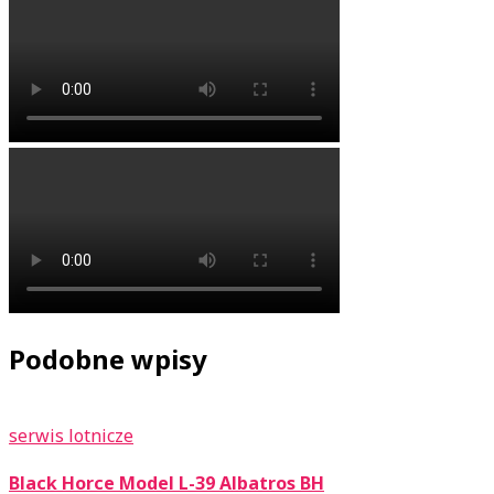
Podobne wpisy
serwis lotnicze
Black Horce Model L-39 Albatros BH