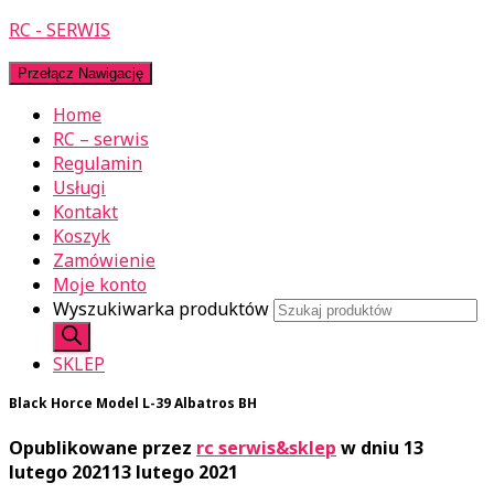
RC - SERWIS
Przełącz Nawigację
Home
RC – serwis
Regulamin
Usługi
Kontakt
Koszyk
Zamówienie
Moje konto
Wyszukiwarka produktów
SKLEP
Black Horce Model L-39 Albatros BH
Opublikowane przez
rc serwis&sklep
w dniu
13
lutego 2021
13 lutego 2021