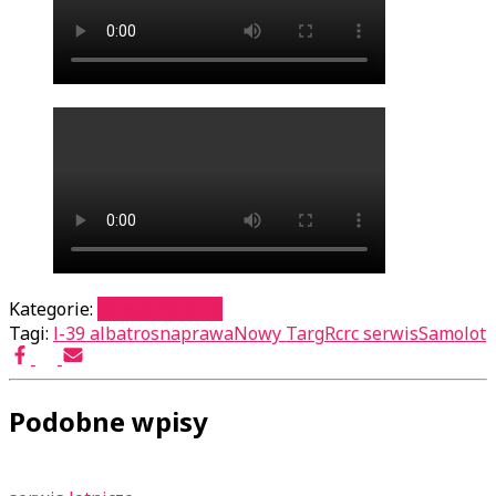
Kategorie:
serwis lotnicze
Tagi:
l-39 albatros
naprawa
Nowy Targ
Rc
rc serwis
Samolot
Podobne wpisy