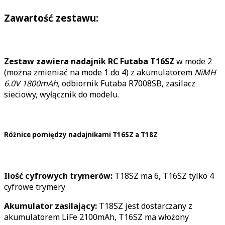
Zawartość zestawu:
Zestaw zawiera nadajnik RC Futaba T16SZ
w mode 2
(można zmieniać na mode 1 do 4) z akumulatorem
NiMH
6.0V 1800mAh
, odbiornik Futaba R7008SB, zasilacz
sieciowy, wyłącznik do modelu.
Różnice pomiędzy nadajnikami T16SZ a T18Z
Ilość cyfrowych trymerów:
T18SZ ma 6, T16SZ tylko 4
cyfrowe trymery
Akumulator zasilający:
T18SZ jest dostarczany z
akumulatorem LiFe 2100mAh, T16SZ ma włożony