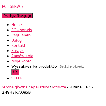
RC - SERWIS
Przełącz Nawigację
Home
RC – serwis
Regulamin
Usługi
Kontakt
Koszyk
Zamówienie
Moje konto
Wyszukiwarka produktów
SKLEP
Strona główna
/
Aparatury
/
lotnicze
/ Futaba T16SZ
2.4GHz R7008SB