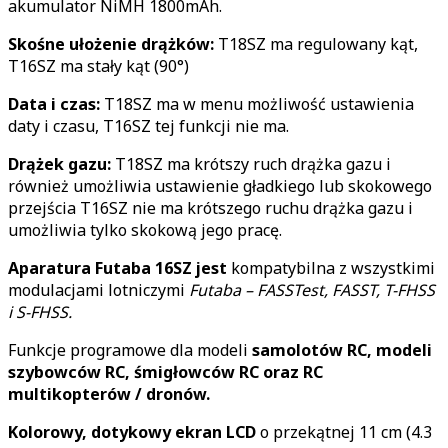
akumulator NiMH 1800mAh.
Skośne ułożenie drążków:
T18SZ ma regulowany kąt,
T16SZ ma stały kąt (90°)
Data i czas:
T18SZ ma w menu możliwość ustawienia
daty i czasu, T16SZ tej funkcji nie ma.
Drążek gazu:
T18SZ ma krótszy ruch drążka gazu i
również umożliwia ustawienie gładkiego lub skokowego
przejścia T16SZ nie ma krótszego ruchu drążka gazu i
umożliwia tylko skokową jego pracę.
Aparatura Futaba 16SZ jest
kompatybilna z wszystkimi
modulacjami lotniczymi
Futaba – FASSTest, FASST, T-FHSS
i S-FHSS.
Funkcje programowe dla modeli
samolotów RC, modeli
szybowców RC, śmigłowców RC oraz RC
multikopterów / dronów.
Kolorowy, dotykowy ekran LCD
o przekątnej 11 cm (4.3