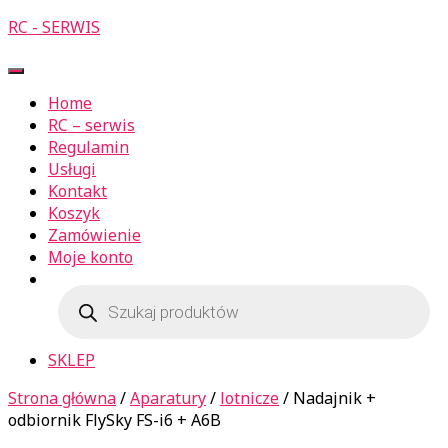
RC - SERWIS
Przełącz
Nawigację
Home
RC – serwis
Regulamin
Usługi
Kontakt
Koszyk
Zamówienie
Moje konto
Wyszukiwarka
produktów
SKLEP
Strona główna
/
Aparatury
/
lotnicze
/ Nadajnik +
odbiornik FlySky FS-i6 + A6B