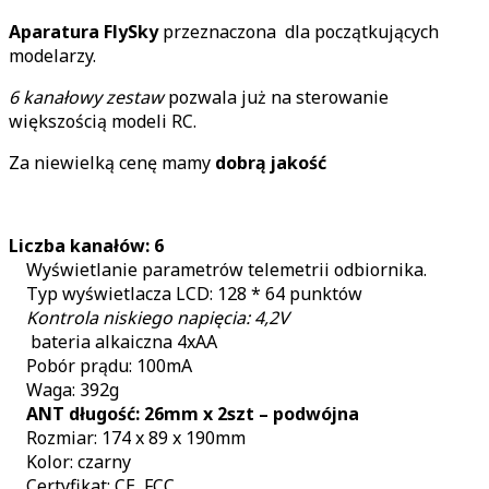
Aparatura FlySky
przeznaczona dla początkujących
modelarzy.
6 kanałowy zestaw
pozwala już na sterowanie
większością modeli RC.
Za niewielką cenę mamy
dobrą jakość
Liczba kanałów: 6
Wyświetlanie parametrów telemetrii odbiornika.
Typ wyświetlacza LCD: 128 * 64 punktów
Kontrola niskiego napięcia: 4,2V
bateria alkaiczna 4xAA
Pobór prądu: 100mA
Waga: 392g
ANT długość: 26mm x 2szt – podwójna
Rozmiar: 174 x 89 x 190mm
Kolor: czarny
Certyfikat: CE, FCC